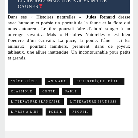
LIVRE RECOMMANDÉ PAR EMMA DE
CAUNES
Dans ses « Histoires naturelles »,
Jules Renard
dresse
avec humour et poésie un portrait de la faune et la flore qui
nous entourent. Le titre pourrait faire d’abord songer à un
ouvrage savant… Mais « Histoires Naturelles » est bien
l’oeuvre d’un écrivain. La puce, la poule, l’âne : ici les
animaux, pourtant familiers, prennent, dans de joyeux
tableaux, une allure inattendue. Un incontournable pour petits
et grands.
19ÈME SIÈCLE
ANIMAUX
BIBLIOTHÈQUE IDÉALE
CLASSIQUE
CONTE
FABLE
LITTÉRATURE FRANÇAISE
LITTÉRATURE JEUNESSE
LIVRES À LIRE
POÉSIE
RECUEIL