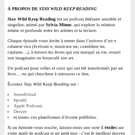
À PROPOS DE
STAY WILD KEEP READING
Stay Wild Keep Reading
est un podcast littéraire sensible et
singulier, animé par
Sylvia Minne
, qui explore la relation
intime et profonde entre les artistes et la lecture.
Chaque épisode vous invite à entrer dans l’univers d’un·e
créateur·rice (écrivain·e, musicien·ne, comédien·ne,
cinéaste…), à travers les livres qui ont marqué sa vie, nourri
son imaginaire ou bousculé son art.
Un podcast pour celles et ceux qui ont été transformés par un
livre… ou qui cherchent à retrouver ce lien.
Écoutez
Stay Wild Keep Reading
sur :
Soundcloud
Spotify
Apple Podcasts
Deezer
et toutes vos plateformes d’écoute préférées.
Si un épisode vous touche, laissez-nous une note
5 étoiles
sur
votre appli de podcast et un petit mot : c’est le meilleur moyen