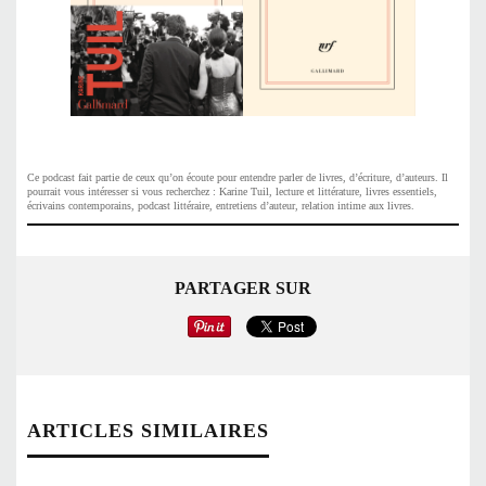
Ce podcast fait partie de ceux qu’on écoute pour entendre parler de livres, d’écriture, d’auteurs. Il
pourrait vous intéresser si vous recherchez : Karine Tuil, lecture et littérature, livres essentiels,
écrivains contemporains, podcast littéraire, entretiens d’auteur, relation intime aux livres.
PARTAGER SUR
ARTICLES SIMILAIRES