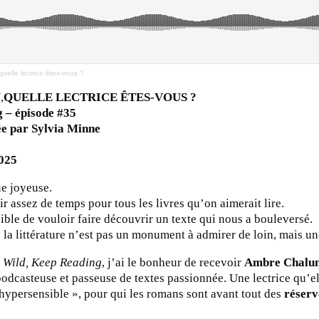
elle lectrice êtes-vous ?
U
,
QUELLE LECTRICE ÊTES-VOUS ?
 – épisode #35
e par Sylvia Minne
025
ue joyeuse.
r assez de temps pour tous les livres qu’on aimerait lire.
ible de vouloir faire découvrir un texte qui nous a bouleversé.
 la littérature n’est pas un monument à admirer de loin, mais u
 Wild, Keep Reading
, j’ai le bonheur de recevoir
Ambre Chalu
podcasteuse et passeuse de textes passionnée. Une lectrice qu’e
 hypersensible », pour qui les romans sont avant tout des
réserv