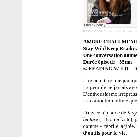
READING WILD
·
Ambre Chalumeau, qu
AMBRE CHALUMEA
Stay Wild Keep Reading
Une conversation animé
Durée épisode : 55mn
© READING WILD – 2
Lire peut être une paniq
La peur de ne jamais avoi
L’enthousiasme irrépress
La conviction intime que
Dans cet épisode de
Stay
lecture
(L’Iconoclaste), 
comme « fébrile, agitée,
d’outils pour la vie
.