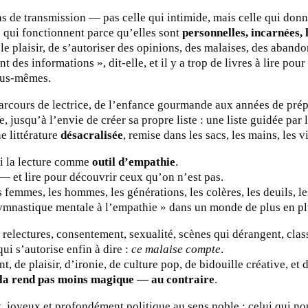
 de transmission — pas celle qui intimide, mais celle qui donn
qui fonctionnent parce qu’elles sont
personnelles, incarnées,
 le plaisir, de s’autoriser des opinions, des malaises, des abando
 des informations », dit-elle, et il y a trop de livres à lire pour
ous-mêmes.
rcours de lectrice, de l’enfance gourmande aux années de prép
, jusqu’à l’envie de créer sa propre liste : une liste guidée par 
e littérature
désacralisée
, remise dans les sacs, les mains, les v
si la lecture comme
outil d’empathie
.
 — et lire pour découvrir ceux qu’on n’est pas.
femmes, les hommes, les générations, les colères, les deuils, le
gymnastique mentale à l’empathie » dans un monde de plus en pl
relectures, consentement, sexualité, scènes qui dérangent, class
ui s’autorise enfin à dire :
ce malaise compte
.
nt, de plaisir, d’ironie, de culture pop, de bidouille créative, et d
 la rend pas moins magique — au contraire
.
 joyeux et profondément politique au sens noble : celui qui nous