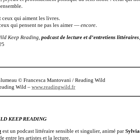
 ensemble.
 ceux qui aiment les livres.
t ceux qui pensent ne pas les aimer —
encore
.
Wild Keep Reading,
podcast de lecture et d’entretiens littéraires
2
5
lumeau © Francesca Mantovani / Reading Wild
Reading Wild
–
www.readingwild.fr
ILD KEEP READING
g
est un podcast littéraire sensible et singulier, animé par
Sylvi
e entre les artistes et la lecture.