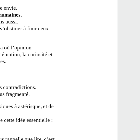
e envie.
 humaines
.
ns aussi.
 s’obstiner à finir ceux
a où l’opinion
l’émotion, la curiosité et
ies.
s contradictions.
us fragmenté.
iques à astérisque, et de
e cette idée essentielle :
 rappelle que lire, c’est