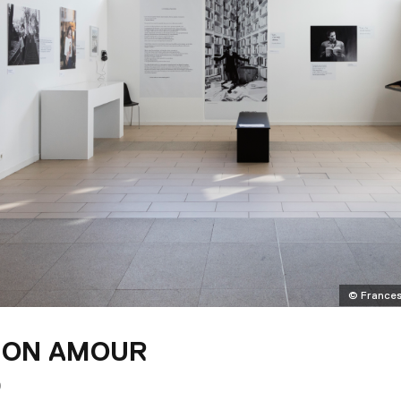
© Frances
MON AMOUR
9