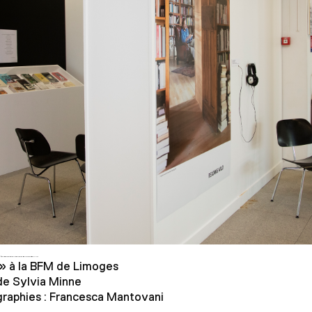
e vitrines qui présentent des sélections de Reading Listes générées pas nos artistes booklovers.
» à la BFM de Limoges
 de Sylvia Minne
raphies : Francesca Mantovani