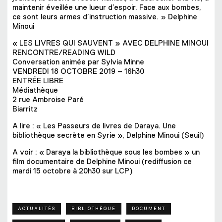
maintenir éveillée une lueur d’espoir. Face aux bombes,
ce sont leurs armes d’instruction massive. » Delphine
Minoui
« LES LIVRES QUI SAUVENT » AVEC DELPHINE MINOUI
RENCONTRE/READING WILD
Conversation animée par Sylvia Minne
VENDREDI 18 OCTOBRE 2019 – 16h30
ENTRÉE LIBRE
Médiathèque
2 rue Ambroise Paré
Biarritz
A lire : « Les Passeurs de livres de Daraya. Une
bibliothèque secrète en Syrie », Delphine Minoui (Seuil)
A voir : « Daraya la bibliothèque sous les bombes » un
film documentaire de Delphine Minoui (rediffusion ce
mardi 15 octobre à 20h30 sur LCP)
ACTUALITÉS
BIBLIOTHÈQUE
DOCUMENT