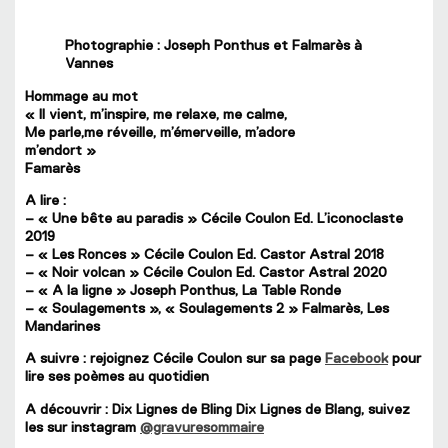
Photographie : Joseph Ponthus et Falmarès à
Vannes
Hommage au mot
« Il vient, m’inspire, me relaxe, me calme,
Me parle,me réveille, m’émerveille, m’adore
m’endort »
Famarès
A lire :
– « Une bête au paradis » Cécile Coulon Ed. L’iconoclaste
2019
– « Les Ronces » Cécile Coulon Ed. Castor Astral 2018
– « Noir volcan » Cécile Coulon Ed. Castor Astral 2020
– « A la ligne » Joseph Ponthus, La Table Ronde
– « Soulagements », « Soulagements 2 » Falmarès, Les
Mandarines
A suivre : rejoignez Cécile Coulon sur sa page
Facebook
pour
lire ses poèmes au quotidien
A découvrir : Dix Lignes de Bling Dix Lignes de Blang, suivez
les sur instagram
@gravuresommaire