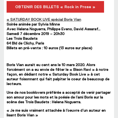
OBTENIR DES BILLETS « Rock in Prose »
« SATURDAY BOOK LIVE
spécial Boris Vian
Soirée animée par Sylvia Minne
Avec Helena Noguerra, Philippe Eveno, David Assaraf…
Samedi 7 décembre 2019 – 20h30
Les Trois Baudets
64 Bld de Clichy, Paris
Billets en pré-vente : 10 euros (13 euros sur place)
Boris Vian aurait eu cent ans le 10 mars 2020. Alors
forcément on a eu envie de fêter le « Bison Ravi » à notre
façon, en dédiant notre « Saturday Book Live » à cet
auteur foisonnant qui fait palpiter le coeur de beaucoup de
lecteurs.
Une de nos booklovers préférée a accepté de venir partager
son amour pour les mots et la poésie de l’ami Boris sur la
scène des Trois Baudets : Helena Noguerra.
« Je me suis vraiment attachée à l’oeuvre d’un auteur en
lisant Boris Vian »