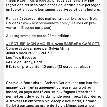
théâtre
Les Trois Baudets
. Chaque soir, Sylvia Minne
reçoit des artistes passionnés de lecture pour partager
en live et en public leur amour des livres et de la lecture.
Pensez à réserver dès maintenant sur le site des Trois
Baudets :
www.lestroisbaudets.com
(10 euros en pré-
vente – 13 euros sur place)
Au programme de cette 2ème édition :
« LECTURE, MON AMOUR » avec BARBARA CARLOTTI
Conversation animée par Sylvia Minne
Jeudi 5 mars 2020 – 20H30
Les Trois Baudets
64 Bld de Clichy, Paris
Billets en pré-vente : 10 euros (13 euros sur place)
Cosmique fantaisiste , Barbara Carlotti est une lectrice
magnétique, fantastiquement curieuse, qui croit au
hasard, au pays des rêves, et aux fugues littéraires qui
permettent de « sortir du monde pour mieux l’aborder ».
A travers un entretien biblioscopie live inédit, Barbara
Carlotti partage, au micro de Sylvia Minne, son amour