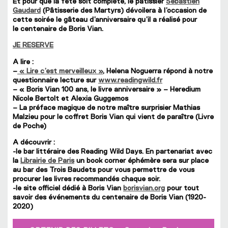
Et pour que la fête soit complète, le pâtissier
Sebastien
Gaudard
(Pâtisserie des Martyrs) dévoilera à l’occasion de
cette soirée le gâteau d’anniversaire qu’il a réalisé pour
le centenaire de Boris Vian.
JE RESERVE
A lire :
–
« Lire c’est merveilleux »
, Helena Noguerra répond à notre
questionnaire lecture sur
www.readingwild.fr
– « Boris Vian 100 ans, le livre anniversaire » – Heredium
Nicole Bertolt et Alexia Guggemos
– La préface magique de notre maître surprisier Mathias
Malzieu pour le coffret Boris Vian qui vient de paraître (Livre
de Poche)
A découvrir :
-le bar littéraire des Reading Wild Days. En partenariat avec
la
Librairie de Paris
un book corner éphémère sera sur place
au bar des Trois Baudets pour vous permettre de vous
procurer les livres recommandés chaque soir.
-le site officiel dédié à Boris Vian
borisvian.org
pour tout
savoir des événements du centenaire de Boris Vian (1920-
2020)