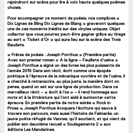
rejoindront sur scène pour lire à voix haute quelques poèmes
choisis.
Pour accompagner ce moment de poésie, nos complices «
Dix Lignes de Bling Dix Lignes de Blang » graveront quelques
uns de ces moments inédits sur des vinyles uniques. Objet
collector que vous pourrez peut-être gagner grâce au tirage
au sort « Ticket d’Or » qui aura lieu sur la scène des Trois
Baudets.
« Frères de poésie : Joseph Ponthus » (Première partie)
Avec son premier roman « A la ligne – Feuillets d’usine »
Joseph Ponthus a signé un des livres les plus puissants de
l’année 2019. Dans son récit, écrit comme une épopée
poétique à l’épreuve de la mécanique ouvrière et de l’usine, il
a cherché à retranscrire, au plus juste, la manière dont on
pense, quand on est sur une ligne de production. Dans ce
merveilleux récit – « écrit à l’os » – il rend hommage aux
mots et à la littérature qui l’ont aidé à surmonter cette
épreuve. En première partie de notre soirée « Rock in
Prose », Joseph Ponthus évoquera l’écriture qui sauve à
travers son parcours, mais aussi l’histoire de Falmarès, un
jeune poète réfugié de Vannes, qu’il soutient, et qui vient de
publier son deuxième recueil « Soulagements 2 » aux
éditions Les Mandarines.