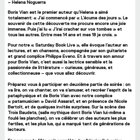
– Helena Noguerra
Boris Vian est le premier auteur qu’Helena a aimé
totalement: « J’ai commencé par « L’écume des jours ». Le
souvenir de cette découverte me procure encore une joie
immense. Puis j’ai lu « J’irai cracher sur vos tombes » et
tous les autres. Entre mes 14 ans et mes 18 je crois. »
Pour notre « Saturday Book Live », elle évoque l’auteur en
lectures, et en chansons, accompagnée par son guitariste
et grand complice Philippe Eveno. Et à travers son amour
pour Boris Vian, c’est aussi la lectrice sensible et la
passionnée de littérature – curieuse, généreuse, et
collectionneuse – que vous allez découvrir.
Préparez vous à participer en deuxième partie de soirée : on
va lire, on va chanter, on va s’amuser, et recréer l’esprit de la
pataphysique et de Boris Vian avec notre complice
« patamusicien » David Assaraf, et en présence de Nicole
Bertolt, et de quelques invités surprises. Sur la scène des
Trois Baudets, (salle mythique dont Boris Vian lui-même a
foulé les planches), on va célébrer un des auteurs les plus
fertiles, et les plus lus, qui a marqué tant de générations de
lecteurs.