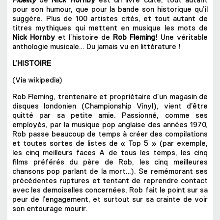
Fidelity
de
Nick Hornby
est un livre culte, tout autant
pour son humour, que pour la bande son historique qu’il
suggère. Plus de 100 artistes cités, et tout autant de
titres mythiques qui mettent en musique les mots de
Nick Hornby
et l’histoire de
Rob Fleming
! Une véritable
anthologie musicale… Du jamais vu en littérature !
L’HISTOIRE
(Via wikipedia)
Rob Fleming, trentenaire et propriétaire d’un magasin de
disques londonien (Championship Vinyl), vient d’être
quitté par sa petite amie. Passionné, comme ses
employés, par la musique pop anglaise des années 1970,
Rob passe beaucoup de temps à créer des compilations
et toutes sortes de listes de « Top 5 » (par exemple,
les cinq meilleurs faces A de tous les temps, les cinq
films préférés du père de Rob, les cinq meilleures
chansons pop parlant de la mort…). Se remémorant ses
précédentes ruptures et tentant de reprendre contact
avec les demoiselles concernées, Rob fait le point sur sa
peur de l’engagement, et surtout sur sa crainte de voir
son entourage mourir.