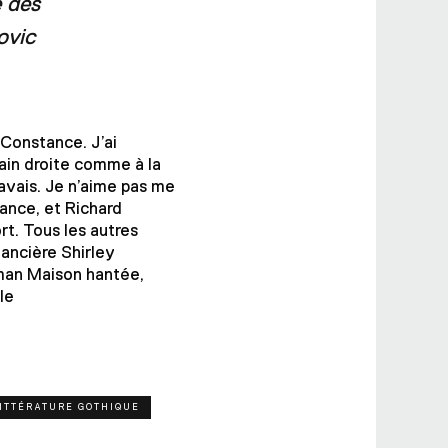
e des
ovic
 Constance. J’ai
ain droite comme à la
’avais. Je n’aime pas me
tance, et Richard
rt. Tous les autres
ancière Shirley
oman Maison hantée,
le
ITTÉRATURE GOTHIQUE