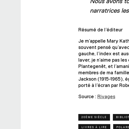
Nous avons to
narratrices le
Résumé de l’éditeur
Je m’appelle Mary Kathe
souvent pensé qu’avec 
gauche, l’index est aus
laver, je n’aime pas les
Plantegenêt, et l’amani
membres de ma famille
Jackson (1915-1965), é
porté à l’écran par Rob
Source :
Rivages
20ÈME SIÈCLE
BIBLIO
LIVRES À LIRE
POLAR