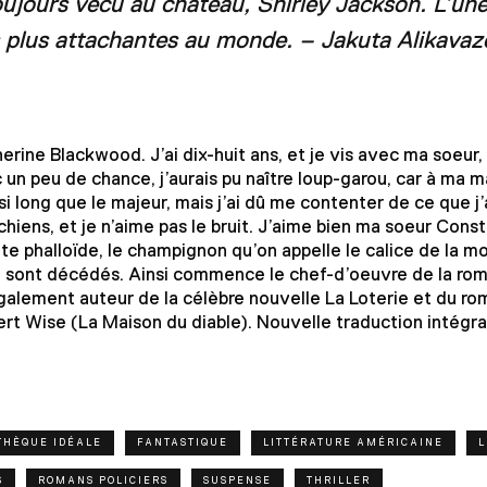
ujours vécu au château, Shirley Jackson. L’un
s plus attachantes au monde. – Jakuta Alikavaz
rine Blackwood. J’ai dix-huit ans, et je vis avec ma soeur,
un peu de chance, j’aurais pu naître loup-garou, car à ma m
si long que le majeur, mais j’ai dû me contenter de ce que j
 chiens, et je n’aime pas le bruit. J’aime bien ma soeur Cons
te phalloïde, le champignon qu’on appelle le calice de la mo
 sont décédés. Ainsi commence le chef-d’oeuvre de la rom
galement auteur de la célèbre nouvelle La Loterie et du r
ert Wise (La Maison du diable). Nouvelle traduction intégra
THÈQUE IDÉALE
FANTASTIQUE
LITTÉRATURE AMÉRICAINE
L
S
ROMANS POLICIERS
SUSPENSE
THRILLER