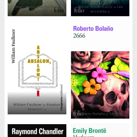
Jean Giono « Un roi sans
Witold Gombrowicz « Les
divertissement »
envoûtés »
William Faulkner « Absalon
Absalon! »
Roberto Bolaño « 2666 »