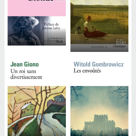
Joyce Carol Oates « Blonde »
Nicolas Gogol « Les âmes
mortes »