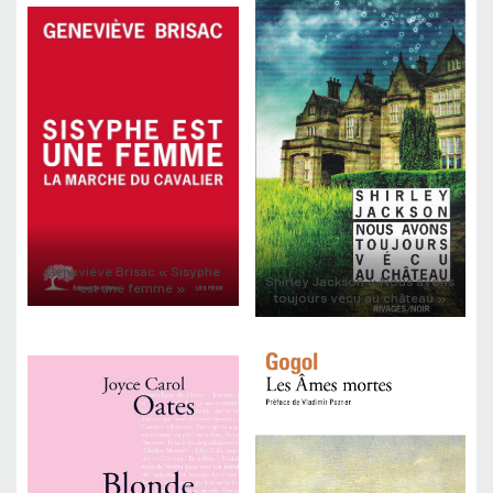
Geneviève Brisac « Sisyphe
Shirley Jackson « Nous avons
est une femme »
toujours vécu au château »