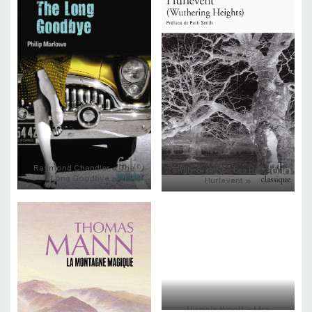
Raymond Chandler « The
Emily Brontë « Les Hauts de
Long Goodbye »
Hurlevent »
Virginia Woolf « Mrs