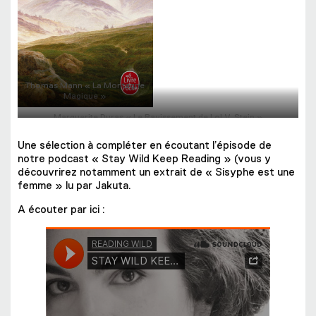
Dalloway »
Thomas Mann « La Montagne
Magique »
Marguerite Duras « Le Ravissement de Lol V. Stein »
Une sélection à compléter en écoutant l’épisode de
notre podcast « Stay Wild Keep Reading » (vous y
découvrirez notamment un extrait de « Sisyphe est une
femme » lu par Jakuta.
A écouter par ici :