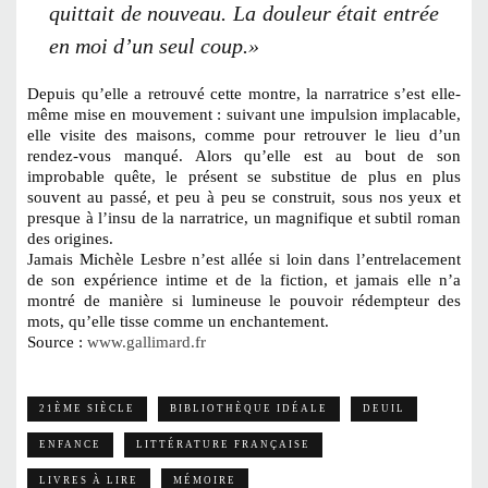
quittait de nouveau. La douleur était entrée
en moi d’un seul coup.»
Depuis qu’elle a retrouvé cette montre, la narratrice s’est elle-
même mise en mouvement : suivant une impulsion implacable,
elle visite des maisons, comme pour retrouver le lieu d’un
rendez-vous manqué. Alors qu’elle est au bout de son
improbable quête, le présent se substitue de plus en plus
souvent au passé, et peu à peu se construit, sous nos yeux et
presque à l’insu de la narratrice, un magnifique et subtil roman
des origines.
Jamais Michèle Lesbre n’est allée si loin dans l’entrelacement
de son expérience intime et de la fiction, et jamais elle n’a
montré de manière si lumineuse le pouvoir rédempteur des
mots, qu’elle tisse comme un enchantement.
Source :
www.gallimard.fr
21ÈME SIÈCLE
BIBLIOTHÈQUE IDÉALE
DEUIL
ENFANCE
LITTÉRATURE FRANÇAISE
LIVRES À LIRE
MÉMOIRE