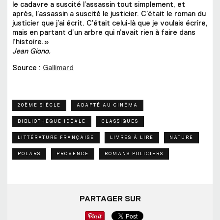
le cadavre a suscité l’assassin tout simplement, et
après, l’assassin a suscité le justicier. C’était le roman du
justicier que j’ai écrit. C’était celui-là que je voulais écrire,
mais en partant d’un arbre qui n’avait rien à faire dans
l’histoire.»
Jean Giono.
Source :
Gallimard
20ÈME SIÈCLE
ADAPTÉ AU CINÉMA
BIBLIOTHÈQUE IDÉALE
CLASSIQUES
LITTÉRATURE FRANÇAISE
LIVRES À LIRE
NATURE
POLARS
PROVENCE
ROMANS POLICIERS
PARTAGER SUR