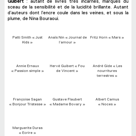
Guibert
: autant de livres très incarnés, marqués du
sceau de la sensibilité et de la lucidité brillante. Autant
d’auteurs dont l’encre coule dans les veines, et sous la
plume, de Nina Bouraoui.
Patti Smith « Just
Anaïs Nin « Journal de
Fritz Horn « Mars »
Kids »
l’amour »
Annie Ernaux
Hervé Guibert « Fou
André Gide « Les
« Passion simple »
de Vincent »
nourritures
terrestres »
Françoise Sagan
Gustave Flaubert
Albert Camus
« Bonjour Tristesse »
« Madame Bovary »
« Noces »
Marguerite Duras
« Ecrire »