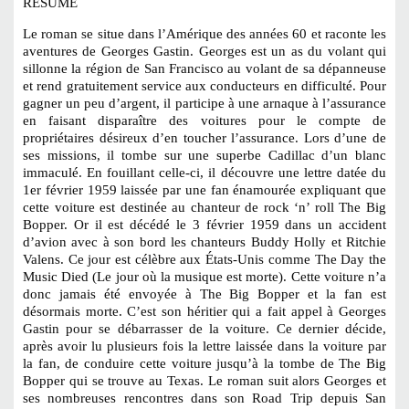
RESUME
Le roman se situe dans l’Amérique des années 60 et raconte les
aventures de Georges Gastin. Georges est un as du volant qui
sillonne la région de San Francisco au volant de sa dépanneuse
et rend gratuitement service aux conducteurs en difficulté. Pour
gagner un peu d’argent, il participe à une arnaque à l’assurance
en faisant disparaître des voitures pour le compte de
propriétaires désireux d’en toucher l’assurance. Lors d’une de
ses missions, il tombe sur une superbe Cadillac d’un blanc
immaculé. En fouillant celle-ci, il découvre une lettre datée du
1er février 1959 laissée par une fan énamourée expliquant que
cette voiture est destinée au chanteur de rock ‘n’ roll The Big
Bopper. Or il est décédé le 3 février 1959 dans un accident
d’avion avec à son bord les chanteurs Buddy Holly et Ritchie
Valens. Ce jour est célèbre aux États-Unis comme The Day the
Music Died (Le jour où la musique est morte). Cette voiture n’a
donc jamais été envoyée à The Big Bopper et la fan est
désormais morte. C’est son héritier qui a fait appel à Georges
Gastin pour se débarrasser de la voiture. Ce dernier décide,
après avoir lu plusieurs fois la lettre laissée dans la voiture par
la fan, de conduire cette voiture jusqu’à la tombe de The Big
Bopper qui se trouve au Texas. Le roman suit alors Georges et
ses nombreuses rencontres dans son Road Trip depuis San