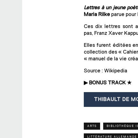
(ouvre
Lettres à un jeune poèt
un
Maria Rilke
parue pour l
nouvel
onglet)
Ces dix lettres sont 
pas, Franz Xaver Kappus,
Elles furent éditées e
collection des « Cahier
« manuel de la vie créa
Source : Wikipedia
▶︎ BONUS TRACK ★
THIBAULT DE M
ARTS
BIBLIOTHÈQUE 
LITTÉRATURE ALLEMANDE