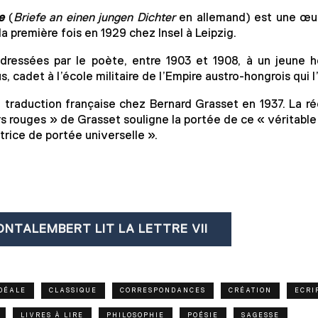
e
(
Briefe an einen jungen Dichter
en allemand) est une œuv
a première fois en 1929 chez Insel à Leipzig.
adressées par le poète, entre 1903 et 1908, à un jeune 
 cadet à l’école militaire de l’Empire austro-hongrois qui l’a
n traduction française chez Bernard Grasset en 1937. La ré
s rouges » de Grasset souligne la portée de ce « véritable 
trice de portée universelle ».
ONTALEMBERT LIT LA LETTRE VII
IDÉALE
CLASSIQUE
CORRESPONDANCES
CRÉATION
ECRI
LIVRES À LIRE
PHILOSOPHIE
POÉSIE
SAGESSE