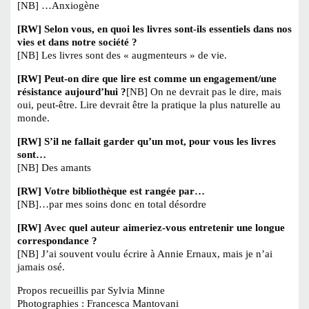
[NB] …Anxiogène
[RW] Selon vous, en quoi les livres sont-ils essentiels dans nos
vies et dans notre société ?
[NB] Les livres sont des « augmenteurs » de vie.
[RW] Peut-on dire que lire est comme un engagement/une
résistance aujourd’hui ?
[NB] On ne devrait pas le dire, mais
oui, peut-être. Lire devrait être la pratique la plus naturelle au
monde.
[RW] S’il ne fallait garder qu’un mot, pour vous les livres
sont…
[NB] Des amants
[RW] Votre bibliothèque est rangée par…
[NB]…par mes soins donc en total désordre
[RW] Avec quel auteur aimeriez-vous entretenir une longue
correspondance ?
[NB] J’ai souvent voulu écrire à Annie Ernaux, mais je n’ai
jamais osé.
Propos recueillis par Sylvia Minne
Photographies : Francesca Mantovani