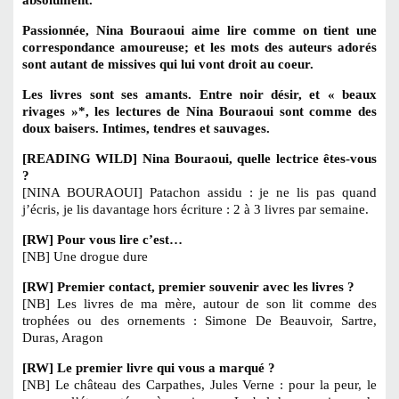
absolument.
Passionnée, Nina Bouraoui aime lire comme on tient une
correspondance amoureuse; et les mots des auteurs adorés
sont autant de missives qui lui vont droit au coeur.
Les livres sont ses amants. Entre noir désir, et « beaux
rivages »*, les lectures de Nina Bouraoui sont comme des
doux baisers. Intimes, tendres et sauvages.
[READING WILD] Nina Bouraoui, quelle lectrice êtes-vous
?
[NINA BOURAOUI] Patachon assidu : je ne lis pas quand
j’écris, je lis davantage hors écriture : 2 à 3 livres par semaine.
[RW] Pour vous lire c’est…
[NB] Une drogue dure
[RW] Premier contact, premier souvenir avec les livres ?
[NB] Les livres de ma mère, autour de son lit comme des
trophées ou des ornements : Simone De Beauvoir, Sartre,
Duras, Aragon
[RW] Le premier livre qui vous a marqué ?
[NB] Le château des Carpathes, Jules Verne : pour la peur, le